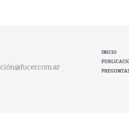
INICIO
PUBLICACI
ción@fucer.com.ar
PREGUNTAS