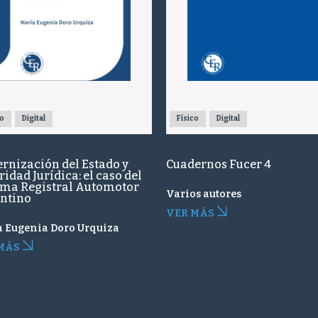
co
Digital
Físico
Digital
rnización del Estado y
Cuadernos Fucer 4
idad Jurídica: el caso del
ema Registral Automotor
Varios autores
ntino
VER MÁS
a Eugenia Doro Urquiza
MÁS