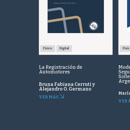
Físico
Digital
Físi
La Registración de
Mode
Automotores
Segur
Sist
Arge
Bruna Fabiana Cerruti y
Alejandro O. Germano
Marí
VER MÁS
VER 