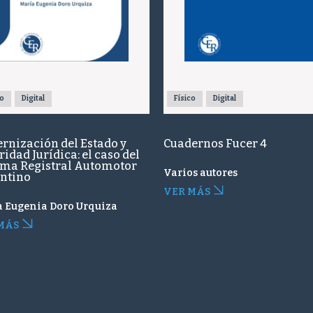
co
Digital
Físico
Digital
rnización del Estado y
Cuadernos Fucer 4
idad Jurídica: el caso del
ema Registral Automotor
Varios autores
ntino
VER MÁS
a Eugenia Doro Urquiza
MÁS