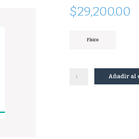
$
29,200.00
Físico
Decreto
Añadir al 
Nacional
335/88
cantidad