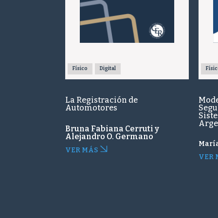
Físico
Digital
Físi
La Registración de
Mode
Automotores
Segur
Sist
Arge
Bruna Fabiana Cerruti y
Alejandro O. Germano
Marí
VER MÁS
VER 