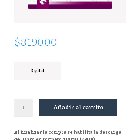
$
8,190.00
Digital
Los
Añadir al carrito
trámites
en
el
Registro
Al finalizar la compra se habilita la descarga
Nacional
del libro en formato digital (EPUB).