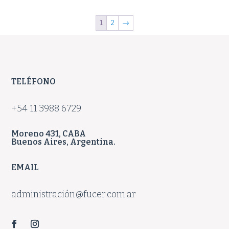
1
2
→
TELÉFONO
+54 11 3988 6729
Moreno 431, CABA
Buenos Aires, Argentina.
EMAIL
administración@fucer.com.ar